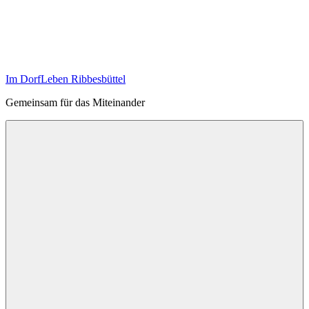
Zum
Inhalt
springen
Im DorfLeben Ribbesbüttel
Gemeinsam für das Miteinander
Menü